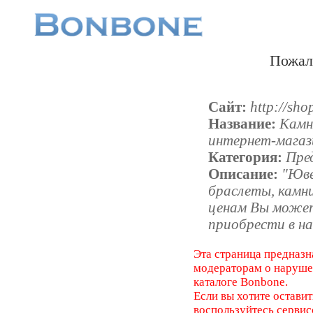
Пожал
Сайт:
http://sho
Название:
Камн
интернет-магаз
Категория:
Пре
Описание:
"Юве
браслеты, камн
ценам Вы може
приобрести в н
Эта страница предназн
модераторам о наруш
каталоге Bonbone.
Если вы хотите оставит
воспользуйтесь серви