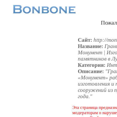
Пожал
Сайт:
http://mo
Название:
Гран
Монумент | Изг
памятников в Лу
Категория:
Инт
Описание:
"Гра
«Монумент» раб
изготовления и
сооружений из п
года."
Эта страница предназн
модераторам о наруш