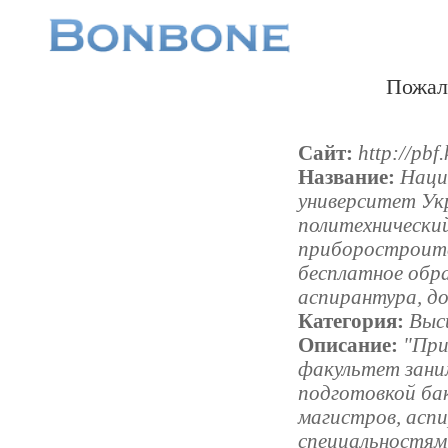
Пожал
Сайт:
http://pbf.
Название:
Наци
университет Ук
политехнически
приборостроите
бесплатное обр
аспирантура, д
Категория:
Выс
Описание:
"Пр
факультет зани
подготовкой бак
магистров, асп
специальностям