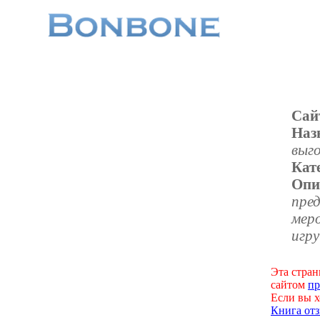
Сай
Наз
выг
Кат
Опи
пред
мер
игру
Эта стран
сайтом
пр
Если вы х
Книга отз