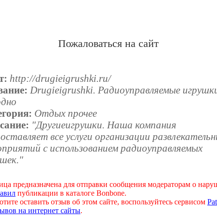
Пожаловаться на сайт
т:
http://drugieigrushki.ru/
вание:
Drugieigrushki. Радиоуправляемые игрушк
одно
егория:
Отдых прочее
сание:
"Другиеигрушки. Наша компания
оставляет все услуги организации развлекатель
оприятий с использованием радиоуправляемых
шек."
ица предназначена для отправки сообщения модераторам о нар
авил
публикации в каталоге Bonbone.
отите оставить отзыв об этом сайте, воспользуйтесь сервисом
Pat
ывов на интернет сайты
.