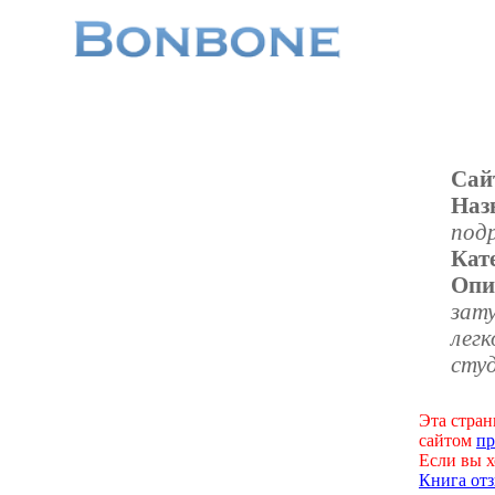
Сай
Наз
под
Кат
Опи
зат
лег
сту
Эта стран
сайтом
пр
Если вы х
Книга отз