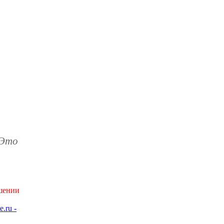
 Это
ушении
e.ru -