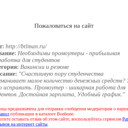
Пожаловаться на сайт
т:
http://btlman.ru/
вание:
Необходимы промоутеры - прибыльная
работка для студентов
егория:
Вакансии и резюме
сание:
"Счастливую пору студенчества
уманивает малое количество денежных средств?
ко исправить. Промоутер - шикарная работа для
дентов. Достойная зарплата, Удобный график."
ица предназначена для отправки сообщения модераторам о нар
авил
публикации в каталоге Bonbone.
отите оставить отзыв об этом сайте, воспользуйтесь сервисом
Pat
ывов на интернет сайты
.