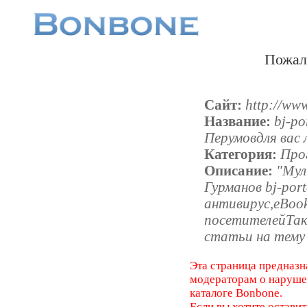
Пожал
Сайт:
http://www
Название:
bj-p
Перумовдля вас 
Категория:
Про
Описание:
"Мул
Гурманов bj-por
антивирус,eBoo
посетителейТа
статьи на тему
Эта страница предназн
модераторам о наруш
каталоге Bonbone.
Если вы хотите оставит