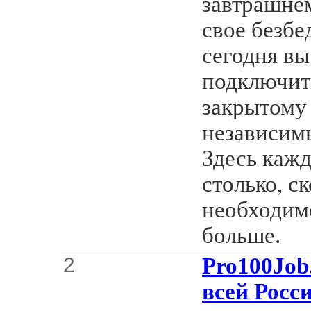
завтрашнем
свое безбе
сегодня вы
подключит
закрытому
независимы
Здесь каж
столько, с
необходимо
больше.
2
Pro100Job.
всей Росс