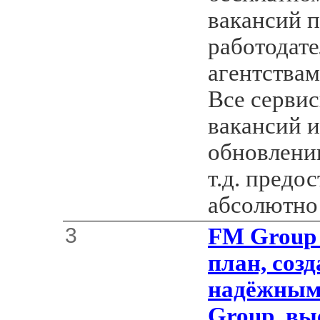
вакансий 
работодат
агентствам
Все сервис
вакансий и
обновлени
т.д. предо
абсолютно
3
FM Group 
план, созд
надёжным
Group, вы