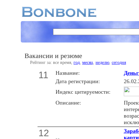
Вакансии и резюме
Рейтинг за: все время,
год
,
месяц
,
неделю
,
сегодня
11
Название:
Деньг
Дата регистрации:
26.02.
Индекс цитируемости:
Описание:
Проек
интер
возрас
исклю
12
Зараб
карти