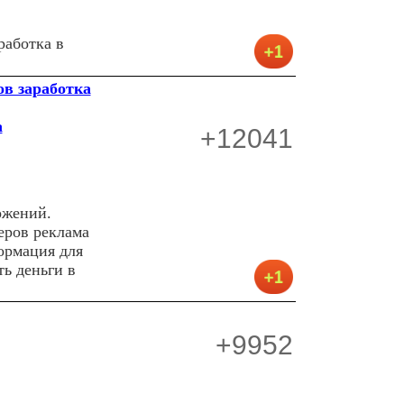
работка в
ов заработка
а
+12041
ожений.
еров реклама
формация для
ть деньги в
+9952