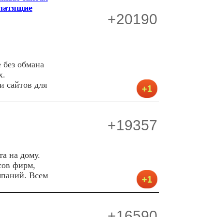
платящие
+20190
 без обмана
х.
и сайтов для
+19357
та на дому.
сов фирм,
мпаний. Всем
+16590