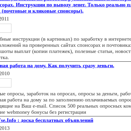
нсорах. Инструкции по выводу денег. Только реально 
 (почтовые и кликовые спонсоры).
2011
бные инструкции (в картинках) по заработку в интернете
 вложений на проверенных сайтах спонсорах и почтовика
шоты выплат (копии платежек), полезные статьи, новост
тка.
ная работа на дому. Как получить сразу деньги.
2010
е опросы, заработок на опросах, опросы за деньги, рабо
ная работа на дому за по заполнению оплачиваемых опро
дящие на Ваш e-mail. Список 500 реальных опросных ко
ие webmoney бонусы без регистрации
se.Info : доска бесплатных объявлений
2013