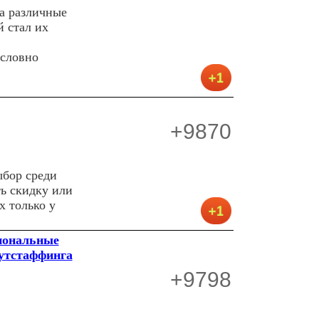
на различные
й стал их
условно
+9870
ыбор среди
ь скидку или
х только у
сиональные
аутстаффинга
+9798