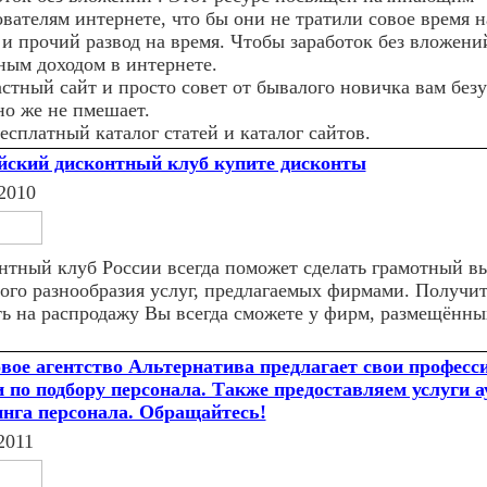
ователям интернете, что бы они не тратили совое время 
 и прочий развод на время. Чтобы заработок без вложени
ным доходом в интернете.
астный сайт и просто совет от бывалого новичка вам без
но же не пмешает.
есплатный каталог статей и каталог сайтов.
йский дисконтный клуб купите дисконты
2010
нтный клуб России всегда поможет сделать грамотный в
ого разнообразия услуг, предлагаемых фирмами. Получит
ть на распродажу Вы всегда сможете у фирм, размещённы
вое агентство Альтернатива предлагает свои профес
и по подбору персонала. Также предоставляем услуги 
инга персонала. Обращайтесь!
2011