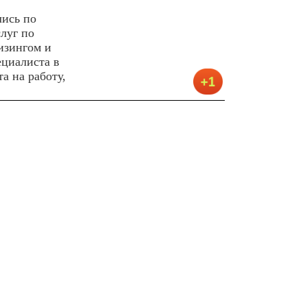
лись по
луг по
изингом и
циалиста в
а на работу,