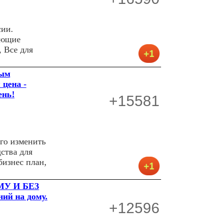
сии.
ующие
 Все для
ным
 цена -
ень!
+15581
го изменить
ства для
бизнес план,
МУ И БЕЗ
ий на дому.
+12596