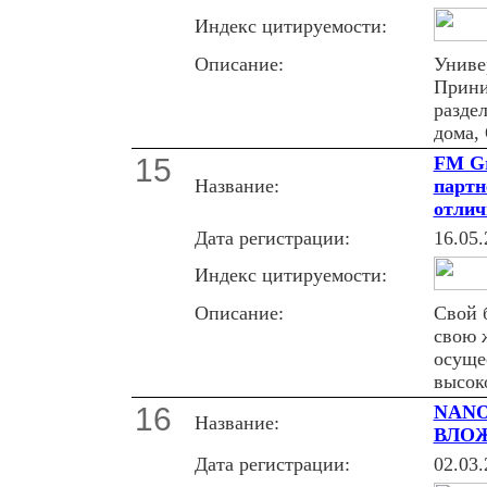
Индекс цитируемости:
Описание:
Униве
Прини
разде
дома,
15
FM Gr
Название:
партн
отлич
Дата регистрации:
16.05.
Индекс цитируемости:
Описание:
Свой 
свою 
осуще
высок
16
NANO
Название:
ВЛОЖЕ
Дата регистрации:
02.03.