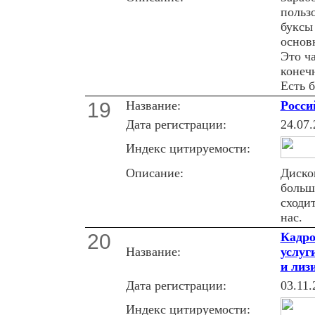
польз
буксы
основ
Это ч
конеч
Есть б
19
Название:
Росси
Дата регистрации:
24.07.
Индекс цитируемости:
Описание:
Диско
больш
сходи
нас.
20
Кадро
Название:
услуг
и лиз
Дата регистрации:
03.11.
Индекс цитируемости: