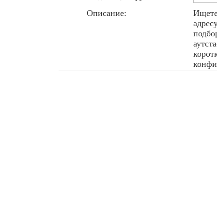
Описание:
Ищете
адрес
подбо
аутст
коротк
конфи