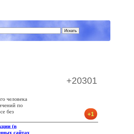
+20301
го человека
ичений по
се без
кции (в
анных сайтах