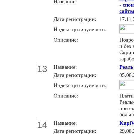
Название:
- спо
сайты
Дата регистрации:
17.11.
Индекс цитируемости:
Описание:
Подро
и без
Скрин
зарабо
13
Название:
Реаль
Дата регистрации:
05.08.
Индекс цитируемости:
Описание:
Платны
Реаль
прихо
больш
14
Название:
KupiV
Дата регистрации:
29.08.