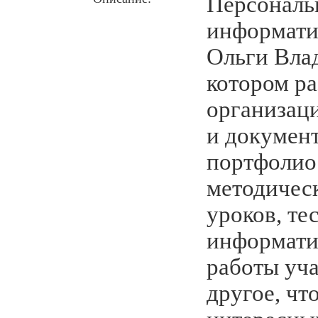
Персональ
информати
Ольги Вла
котором р
организац
и докумен
портфолио
методичес
уроков, те
информати
работы уч
другое, чт