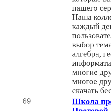
нашего сер
Наша колл
каждый ден
пользоват
выбор тема
алгебра, г
информатик
многие дру
многое др
скачать бе
69
Школа пр
Цветовой 