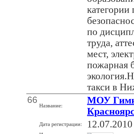
категории
безопаснос
по дисцип
труда, атт
мест, элек
пожарная б
экология.Н
такси в Н
66
МОУ Гимна
Название:
Краснояр
12.07.2010
Дата регистрации: