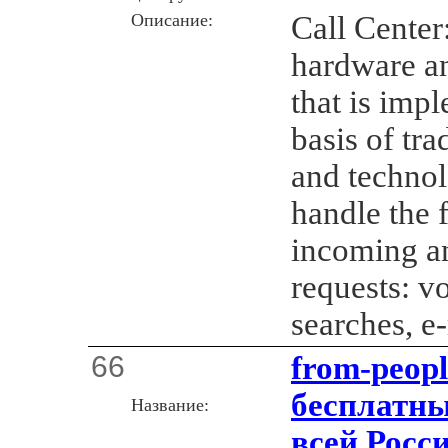
Описание:
Call Center
hardware a
that is imp
basis of tra
and techno
handle the f
incoming a
requests: v
searches, e
66
from-peopl
бесплатны
Название:
всей Росс