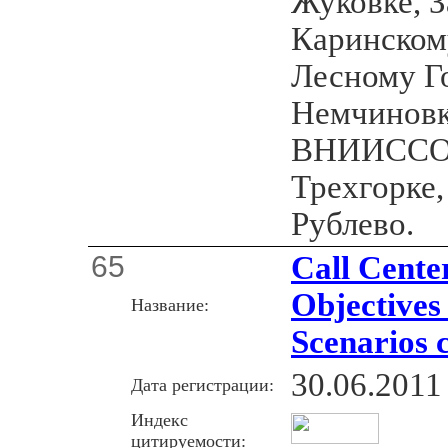
Жуковке, З
Каринскому
Лесному Г
Немчиновк
ВНИИССОК
Трехгорке
Рублево.
65
Call Cente
Objectives
Название:
Scenarios c
30.06.2011
Дата регистрации:
Индекс
цитируемости: