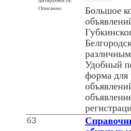
цитируемости:
Описание:
Большое к
объявлений
Губкинско
Белгородск
различным
Удобный п
форма для
объявлений
объявлени
регистраци
63
Справочни