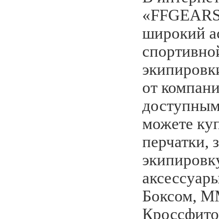
«FFGEARS»
широкий а
спортивно
экипировк
от компан
доступным
можете ку
перчатки,
экипировку
аксессуары
Боксом, М
Кроссфито