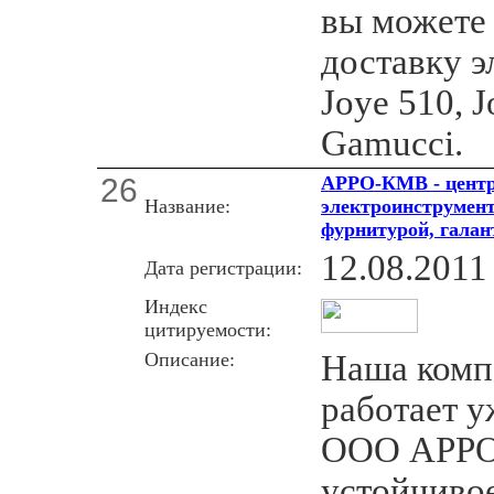
вы можете 
доставку э
Joye 510, J
Gamucci.
26
АРРО-КМВ - центр
Название:
электроинструмент
фурнитурой, галант
12.08.2011
Дата регистрации:
Индекс
цитируемости:
Описание:
Наша комп
работает у
ООО АРРО
устойчиво