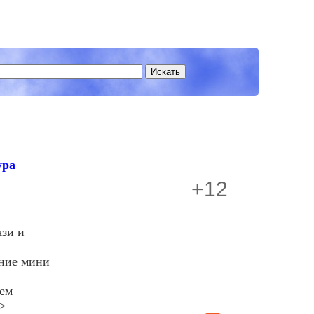
ура
+12
зи и
ание мини
тем
>