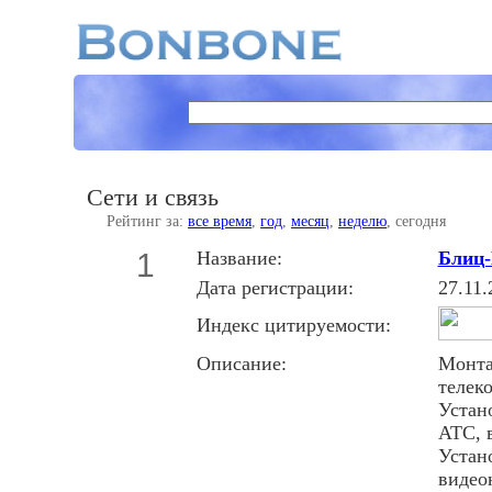
Сети и связь
Рейтинг за:
все время
,
год
,
месяц
,
неделю
, сегодня
1
Название:
Блиц-
Дата регистрации:
27.11.
Индекс цитируемости:
Описание:
Монта
телек
Устан
АТС, 
Устан
видео