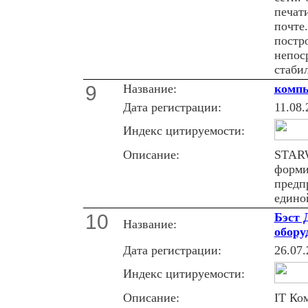
печат
почте
постр
непос
стаби
9
Название:
компь
Дата регистрации:
11.08.
Индекс цитируемости:
Описание:
STARW
форми
предп
едино
10
Бэст 
Название:
обору
Дата регистрации:
26.07.
Индекс цитируемости:
Описание:
IT Ко