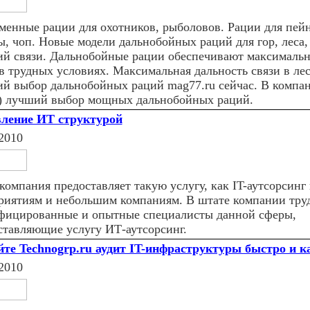
менные рации для охотников, рыболовов. Рации для пейн
ы, чоп. Новые модели дальнобойных раций для гор, леса,
ий связи. Дальнобойные рации обеспечивают максимальн
в трудных условиях. Максимальная дальность связи в лес
й выбор дальнобойных раций mag77.ru сейчас. В компа
) лучший выбор мощных дальнобойных раций.
ление ИТ структурой
2010
компания предоставляет такую услугу, как IT-аутсорсинг
риятиям и небольшим компаниям. В штате компании труд
фицированные и опытные специалисты данной сферы,
ставляющие услугу ИТ-аутсорсинг.
йте Technogrp.ru аудит IT-инфраструктуры быстро и к
2010