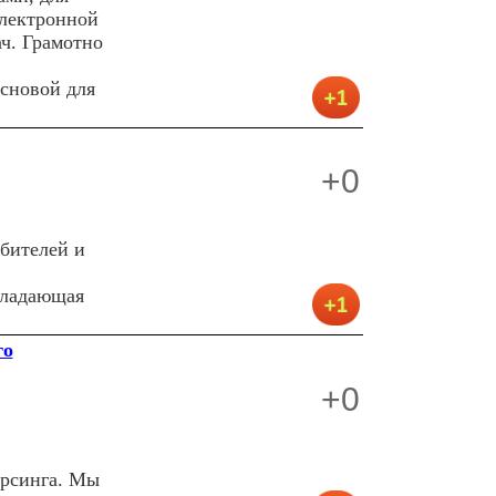
электронной
ач. Грамотно
основой для
+0
бителей и
бладающая
го
+0
орсинга. Мы