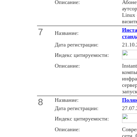
Описание:
Абоне
аутсо
Linux
визит
7
Инста
Название:
станд
Дата регистрации:
21.10.
Индекс цитируемости:
Описание:
Insta
компь
инфра
серве
запуск
8
Название:
Поляк
Дата регистрации:
27.07.
Индекс цитируемости:
Описание:
Совре
сети.