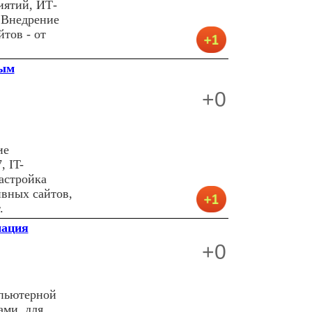
иятий, ИТ-
 Внедрение
тов - от
ным
+0
ие
, IT-
астройка
ивных сайтов,
.
мация
+0
мпьютерной
ами, для