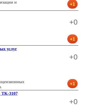
лизации и
+0
ых услуг
+0
,
лицензионных
.
, TK-3107
+0