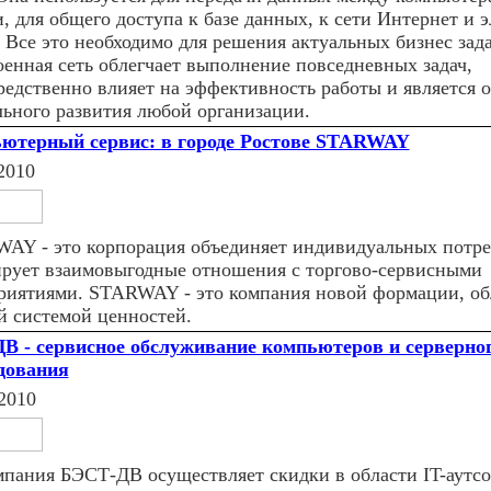
и, для общего доступа к базе данных, к сети Интернет и 
. Все это необходимо для решения актуальных бизнес зад
оенная сеть облегчает выполнение повседневных задач,
редственно влияет на эффективность работы и является 
льного развития любой организации.
ютерный сервис: в городе Ростове STARWAY
2010
AY - это корпорация объединяет индивидуальных потре
рует взаимовыгодные отношения с торгово-сервисными
риятиями. STARWAY - это компания новой формации, о
й системой ценностей.
ДВ - сервисное обслуживание компьютеров и серверно
дования
2010
мпания БЭСТ-ДВ осуществляет скидки в области IT-аутс