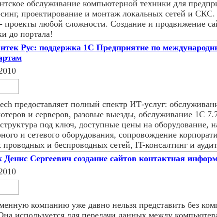
нтское обслуживание компьютерной техники для предпр
рсинг, проектирование и монтаж локальных сетей и СКС.
 - проекты любой сложности. Создание и продвижение сай
ки до портала!
нтек Рус: поддержка 1С Предприятие по международ
артам
2010
ntech предоставляет полный спектр ИТ-услуг: обслуживан
ютеров и серверов, разовые выезды, обслуживание 1С 7.7
структура под ключ, доступные цены на оборудование, н
рного и сетевого оборудования, сопровождение корпорат
 проводных и беспроводных сетей, IT-консалтинг и аудит
 Денис Сергеевич создание сайтов контактная инфор
2010
менную компанию уже давно нельзя представить без ко
 Она используется для передачи данных между компьютер