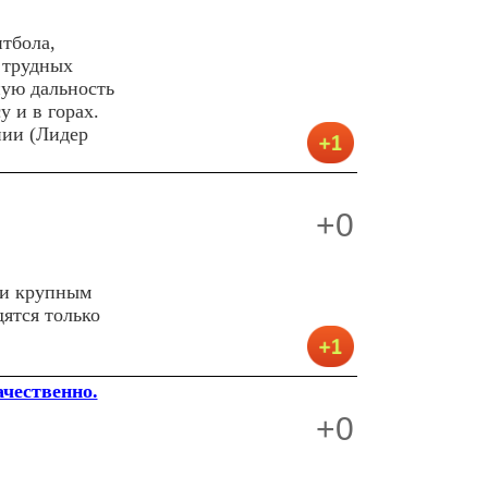
тбола,
 трудных
ую дальность
у и в горах.
нии (Лидер
+0
 и крупным
ятся только
ачественно.
+0