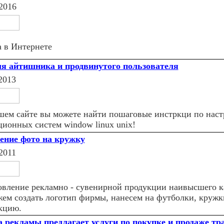
2016
а в Интернете
ля айтишника и продвинутого пользователя
2013
шем сайте вы можете найти пошаговые инстркци по наст
ционных систем window linux unix!
ение фото на кружку
2011
овление рекламно - сувенирной продукции наивысшего к
ем создать логотип фирмы, нанесем на футболки, кружк
кцию.
 рекламы предлагает услуги по покупке и продаже тр