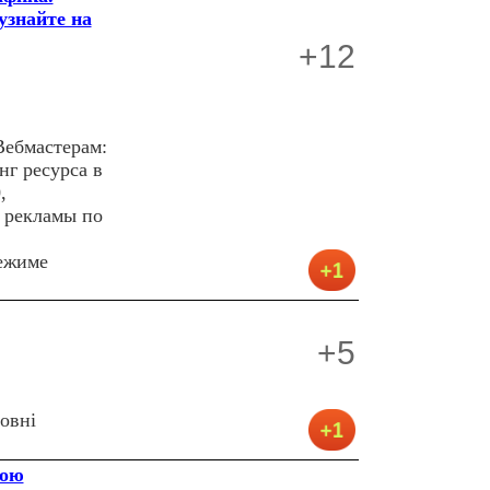
узнайте на
+12
Вебмастерам:
нг ресурса в
,
 рекламы по
ежиме
+5
овні
кою