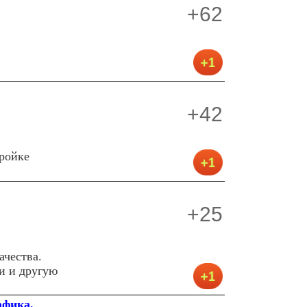
+62
+42
ройке
+25
ачества.
и и другую
афика.