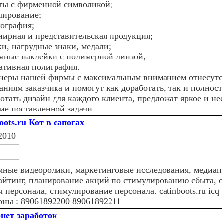
еты с фирменной символикой;
лирование;
кография;
енирная и представительская продукция;
ки, нагрудные знаки, медали;
емные наклейки с полимерной линзой;
ративная полиграфия.
неры нашей фирмы с максимальным вниманием отнесутс
аниям заказчика и помогут как доработать, так и полнос
ботать дизайн для каждого клиента, предложат яркое и не
ие поставленной задачи.
oots.ru Кот в сапогах
2010
мные видеоролики, маркетинговые исследования, медиап
айтинг, планирование акций по стимулированию сбыта, 
 персонала, стимулирование персонала. catinboots.ru icq
оны : 89061892200 89061892211
нет заработок