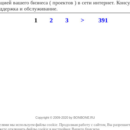
цией вашего бизнеса ( проектов ) в сети интернет. Конс
оддержка и обслуживание.
1
2
3
>
391
Copyright © 2009-2020 by BONBONE.RU
елями мы используем файлы cookie. Продолжая работу с сайтом, Вы разрешает
жете отключить файлы cookie в настройках Вашего браузера.