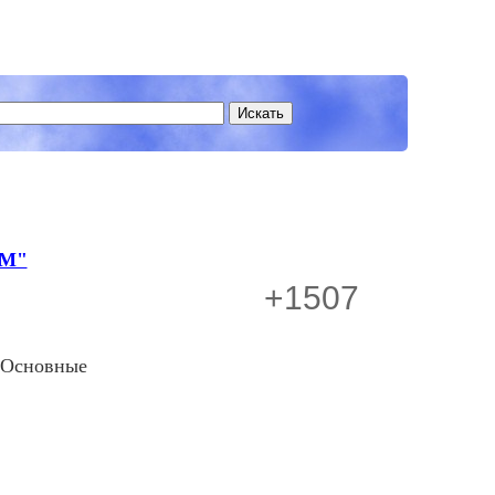
КМ"
+1507
 Основные