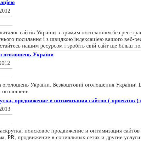
сацiєю
2012
каталог сайтiв Украiни з прямим посиланням без реєстрац
тнього посилання i з швидкою iндексацiєю вашого веб-ре
стайтесь нашим ресурсом i зробiть свiй сайт ще бiльш п
 оголошень України
2012
 оголошень України. Безкоштовні оголошення України.
а оголошень
утка, продвижение и оптимизация сайтов ( проектов )
2013
аскрутка, поисковое продвижение и оптимизация сайтов (
ма, PR, продвижение в социальных сетях и другие услуги