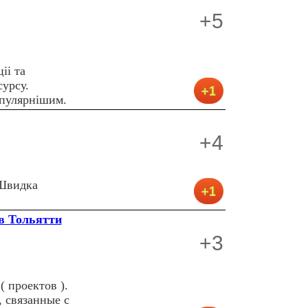
+5
ii та
сурсу.
опулярнiшим.
+4
 Швидка
 в Тольятти
+3
 проектов ).
, связанные с