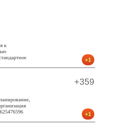
я к
тью
стандартное
+359
ланирование,
организация
 625476596