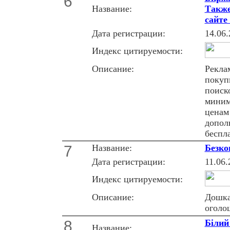
6
Название:
Также
сайте
Дата регистрации:
14.06.
Индекс цитируемости:
Описание:
Рекла
покупк
поиск
миним
ценам
допол
беспл
7
Название:
Безко
Дата регистрации:
11.06.
Индекс цитируемости:
Описание:
Дошка
оголо
8
Бiлий
Название: