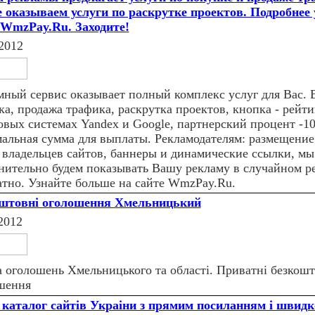
 оказываем услуги по раскрутке проектов. Подробнее 
 WmzPay.Ru. Заходите!
2012
мный сервис оказывает полный комплекс услуг для Вас. 
а, продажа трафика, раскрутка проектов, кнопка - рейти
овых системах Yandex и Google, партнерский процент -10
альная сумма для выплаты. Рекламодателям: размещение
 владельцев сайтов, баннеры и динамические ссылки, мы
нительно будем показывать Вашу рекламу в случайном р
атно. Узнайте больше на сайте WmzPay.Ru.
штовні оголошення Хмельницький
2012
 оголошень Хмельницького та області. Приватні безкошт
шення
 каталог сайтiв Украiни з прямим посиланням i швид