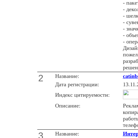
- пак
- деко
- шел
- сув
- знач
- объ
- опе
Дизай
пожел
разра
решен
2
Название:
catinb
Дата регистрации:
13.11.
Индекс цитируемости:
Описание:
Рекла
копир
работы
телеф
3
Название:
Интер