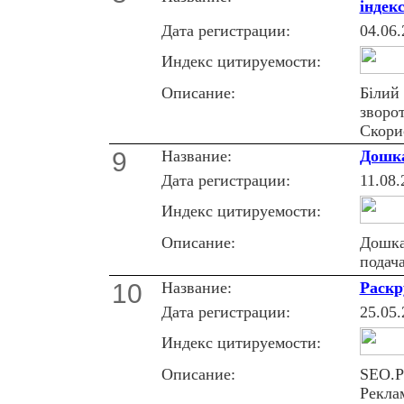
iндек
Дата регистрации:
04.06.
Индекс цитируемости:
Описание:
Бiлий 
зворо
Скори
9
Название:
Дошка
Дата регистрации:
11.08.
Индекс цитируемости:
Описание:
Дошка
подач
10
Название:
Раскр
Дата регистрации:
25.05.
Индекс цитируемости:
Описание:
SEO.Р
Рекла