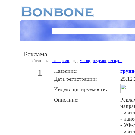
Реклама
Рейтинг за:
все время
, год,
месяц
,
неделю
,
сегодня
1
Название:
групп
Дата регистрации:
25.12.
Индекс цитируемости:
Описание:
Рекла
напра
- изг
- нан
- УФ-
- изг