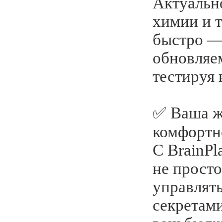
Актуальн
химии и 
быстро —
обновляе
тестируя
✅ Ваша жи
комфортн
С BrainPl
не просто
управлят
секретами