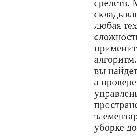
средств. 
складывае
любая те
сложност
применит
алгоритм
вы найдет
а провере
управле
пространс
элемента
уборке до