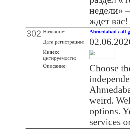
недели» 
ждет вас!
302
Название:
Ahmedabad call g
02.06.202
Дата регистрации:
Индекс
цитируемости:
Описание:
Choose the
independen
Ahmedabad
weird. Wel
options. Y
services o