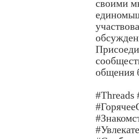
своими м
единомыш
участвова
обсужден
Присоеди
сообщест
общения 
#Threads
#Горячее
#Знакомс
#Увлекат