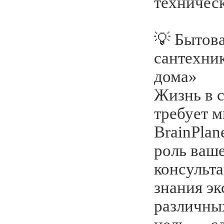
техническ
💡 Бытова
сантехни
дома»
Жизнь в 
требует м
BrainPlan
роль ваш
консульта
знания эк
различны