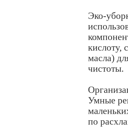
Эко-убор
использо
компонен
кислоту, 
масла) дл
чистоты.
Организа
Умные ре
маленьки
по расхл