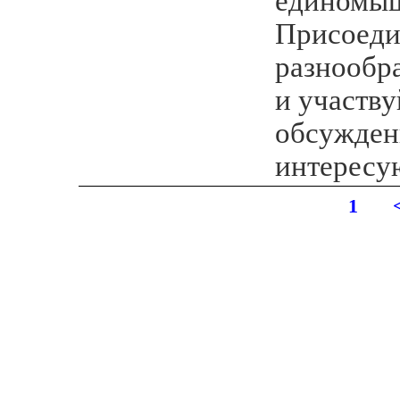
единомыш
Присоеди
разнообр
и участву
обсужден
интересу
1