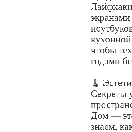
Лайфхаки
экранами 
ноутбуко
кухонной
чтобы тех
годами бе
🧹 Эстети
Секреты 
простран
Дом — эт
знаем, ка