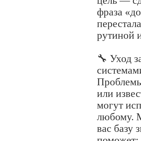
цель — сд
фраза «д
перестала
рутиной и
🔧 Уход 
системам
Проблемы
или изве
могут ис
любому. 
вас базу 
поможет: