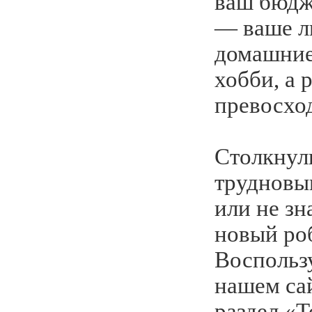
ваш бюдж
— ваше л
домашние
хобби, а 
превосхо
Столкнул
трудновы
или не зн
новый ро
Воспольз
нашем сай
раздел «