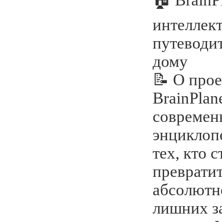
интеллек
путеводи
дому
📝 О прое
BrainPlan
современ
энциклопе
тех, кто 
превратит
абсолютн
лишних з