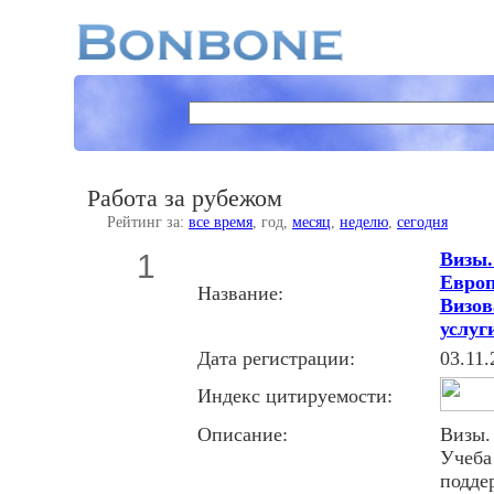
Работа за рубежом
Рейтинг за:
все время
, год,
месяц
,
неделю
,
сегодня
1
Визы.
Европ
Название:
Визов
услуг
Дата регистрации:
03.11.
Индекс цитируемости:
Описание:
Визы.
Учеба
подде