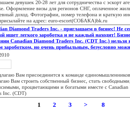
ашаем девушек 20-28 лет для сотрудничества с эскорт аг
е. Оформление визы для регионов СНГ, оплаченное жил
евный доход. Фотографии, номер телефона и краткую и
присылайте на адрес: euro-escort(СОБАКА)bk.ru
ian Diamond Traders Inc. - приглашаем в бизнес! Не се
й ищет легкого зароботка и не каждый находит! Бизне
нии Canadian Diamond Traders Inc. (CDT Inc.) нельзя 
м зароботком, но очень прибыльным, безусловно можн
2010
длагаю Вам присоединится к команде единомышленников
агаю Вам строить собственный бизнес, стать свободными
исимыми, процветающими и богатыми иместе с Canadian
s Inc. (CDT)
1
2
3
>
8