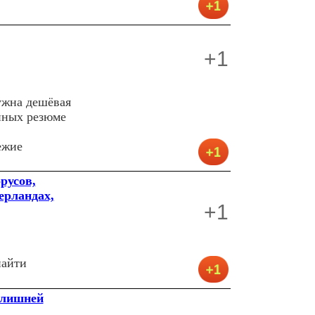
+1
ужна дешёвая
анных резюме
ежие
русов,
дерландах,
+1
найти
 лишней