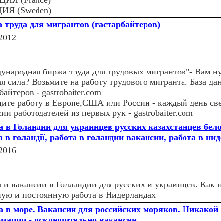
ИЯ (France)
ИЯ (Sweden)
 труда для мигрантов (гастарбайтеров)
2012
ународная биржа труда для трудовых мигрантов"- Вам н
ая сила? Возьмите на работу трудового мигранта. База д
байтеров - gastrobaiter.com
ите работу в Европе,США или России - каждый день св
ии работодателей из первых рук - gastrobaiter.com
а в Голандии для украинцев русских казахстанцев бело
а в голандії, работа в голандии вакансии, работа в ни
2016
а и вакансии в Голландии для русских и украинцев. Как 
ную и постоянную работа в Нидерландах
а в море. Вакансии для российских моряков. Никакой
мации - исключительно вакансии.