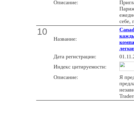
Описание:
Пригл
Париж
ежедн
себе, 
10
Canad
кажды
Название:
компа
легки
Дата регистрации:
01.11.
Индекс цитируемости:
Описание:
Я пре
предл
незав
Trader