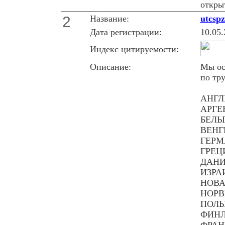
откры
2
Название:
utcsp
Дата регистрации:
10.05.
Индекс цитируемости:
Описание:
Мы ос
по тр
АНГЛИ
АРГЕН
БЕЛЬГ
ВЕНГР
ГЕРМ
ГРЕЦИ
ДАНИЯ
ИЗРАИ
НОВАЯ
НОРВ
ПОЛЬШ
ФИНЛЯ