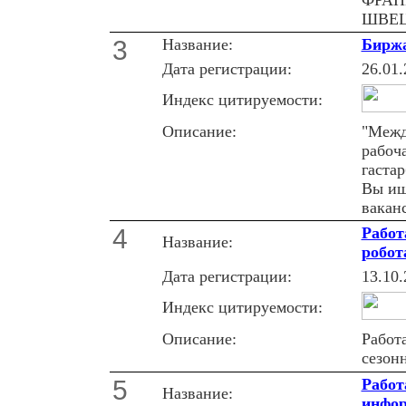
ФРАНЦ
ШВЕЦ
3
Название:
Биржа
Дата регистрации:
26.01.
Индекс цитируемости:
Описание:
"Межд
рабоч
гастар
Вы ищ
ваканс
4
Работ
Название:
робот
Дата регистрации:
13.10.
Индекс цитируемости:
Описание:
Работ
сезон
5
Работ
Название:
инфор