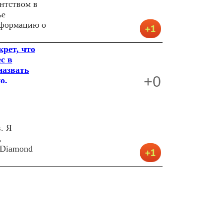
ентством в
ье
нформацию о
крет, что
с в
назвать
+0
о.
. Я
,
 Diamond