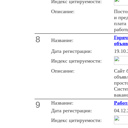
Индекс цитируемости:
Описание:
Посто
и пре
плата
работ
8
Горяч
Название:
объяв
Дата регистрации:
19.10.
Индекс цитируемости:
Описание:
Сайт 
объяв
прост
Систе
вакан
9
Название:
Работ
Дата регистрации:
04.12.
Индекс цитируемости: