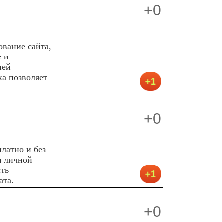
+0
ование сайта,
е и
ней
ка позволяет
+0
латно и без
м личной
сть
ата.
+0