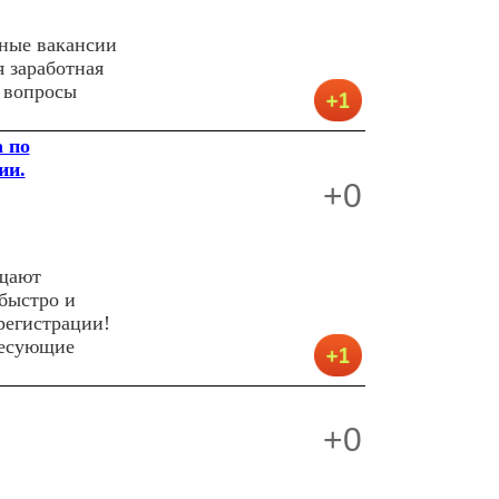
ьные вакансии
 заработная
 вопросы
 по
ии.
+0
ещают
 быстро и
регистрации!
ресующие
+0