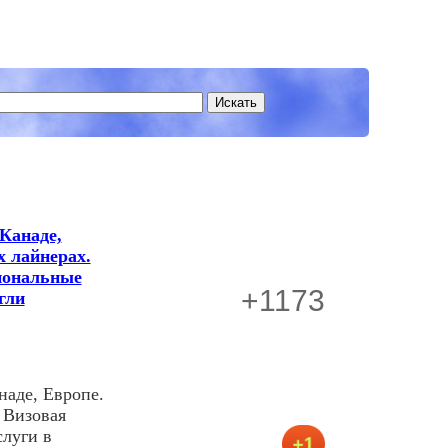
Канаде,
х лайнерах.
иональные
+1173
гли
аде, Европе.
 Визовая
луги в