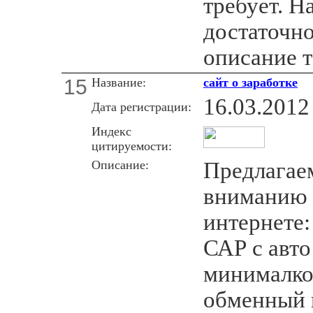
требует. На
достаточн
описание т
15
Название:
сайт о заработке
16.03.2012
Дата регистрации:
Индекс
цитируемости:
Описание:
Предлагае
вниманию С
интернете:
САР с авто
минималк
обменный 