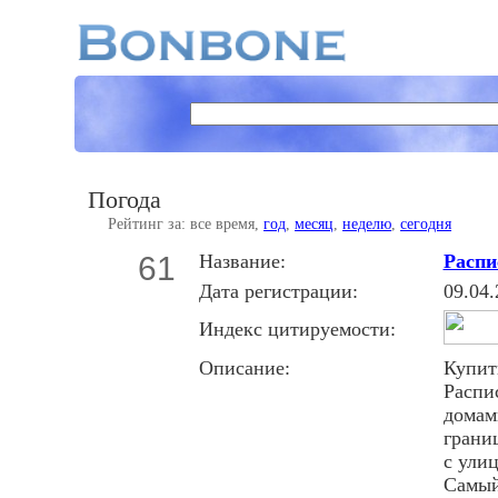
Погода
Рейтинг за: все время,
год
,
месяц
,
неделю
,
сегодня
61
Название:
Распи
Дата регистрации:
09.04.
Индекс цитируемости:
Описание:
Купит
Распи
домам
грани
с улиц
Самый