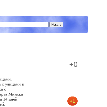
+0
ицами.
 с улицами и
а с
Карта Минска
а 14 дней.
ей.