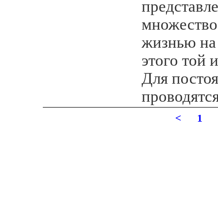
представл
множество 
жизнью на
этого той 
Для посто
проводятс
<
1