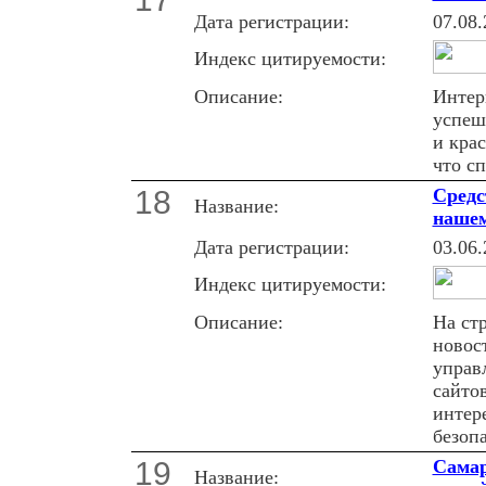
Дата регистрации:
07.08.
Индекс цитируемости:
Описание:
Интерн
успеш
и крас
что с
18
Средс
Название:
нашем
Дата регистрации:
03.06.
Индекс цитируемости:
Описание:
На ст
новос
управ
сайто
интер
безоп
19
Самар
Название: