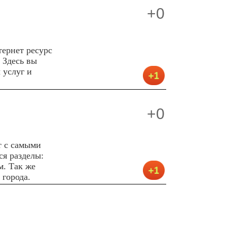
+0
ернет ресурс
 Здесь вы
 услуг и
+0
т с самыми
я разделы:
м. Так же
 города.