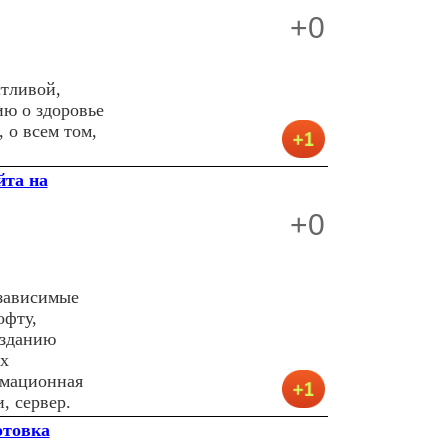
+0
стливой,
ю о здоровье
 о всем том,
йта на
+0
езависимые
офту,
озданию
х
рмационная
, сервер.
отовка