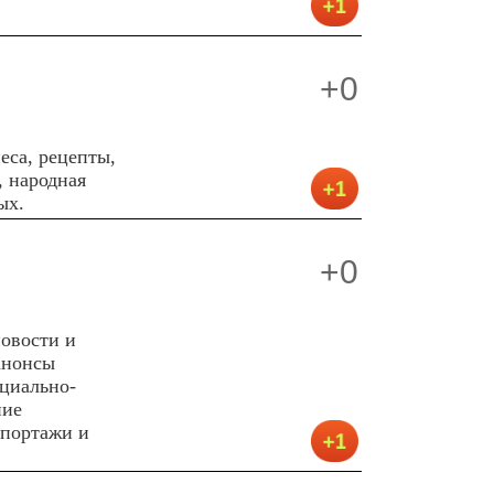
+0
еса, рецепты,
, народная
ых.
+0
овости и
анонсы
циально-
ние
епортажи и