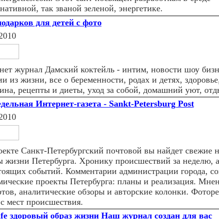
нативной, так званой зеленой, энергетике.
подарков для детей с фото
2010
нет журнал Дамский коктейль - интим, новости шоу бизн
и из жизни, все о беременности, родах и детях, здоровье
ина, рецепты и диеты, уход за собой, домашний уют, отд
дельная Интернет-газета - Sankt-Petersburg Post
2010
оекте Санкт-Петербургский почтовой вы найдет свежие н
ы жизни Петербурга. Хронику происшествий за неделю, 
тоящих событий. Комментарии администрации города, со
мические проекты Петербурга: планы и реализация. Мне
ртов, аналитические обзоры и авторские колонки. Фотор
 с мест происшествия.
ife здоровый образ жизни Наш журнал создан для вас