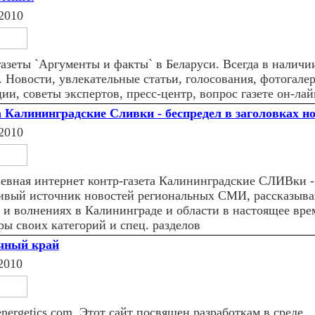
2010
газеты `Аргументы и факты` в Беларуси. Всегда в наличи
. Новости, увлекательные статьи, голосования, фотогалер
ии, советы экспертов, пресс-центр, вопрос газете он-лай
а Калининградские Сливки - беспредел в заголовках н
2010
евная интернет контр-газета Калининградские СЛИВки -
ивый источник новостей региональных СМИ, рассказыв
 и волнениях в Калининграде и области в настоящее врем
ры своих категорий и спец. разделов
чный край
2010
energetics.com. Этот сайт посвящен разработкам в среде