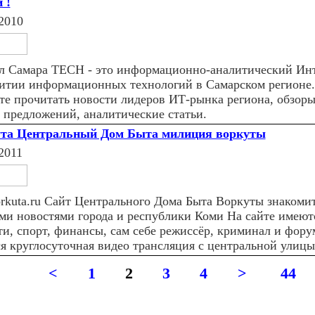
 !
2010
л Самара TECH - это информационно-аналитический Инт
витии информационных технологий в Самарском регионе.
те прочитать новости лидеров ИТ-рынка региона, обзоры
 предложений, аналитические статьи.
та Центральный Дом Быта милиция воркуты
2011
orkuta.ru Сайт Центрального Дома Быта Воркуты знакоми
ми новостями города и республики Коми На сайте имеютс
ти, спорт, финансы, сам себе режиссёр, криминал и фору
ся круглосуточная видео трансляция с центральной улицы
<
1
2
3
4
>
44