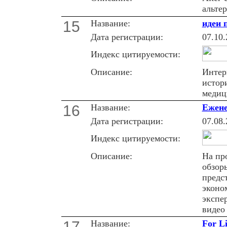
альтер
15
Название:
идеи 
Дата регистрации:
07.10.
Индекс цитируемости:
Описание:
Интер
истори
медиц
16
Название:
Ежене
Дата регистрации:
07.08.
Индекс цитируемости:
Описание:
На пр
обзор
предс
эконо
экспе
видео
17
Название:
For L