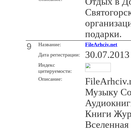
Отдых в Д
Святогорск
организаци
подарки.
9
Название:
FileArhciv.net
30.07.2013
Дата регистрации:
Индекс
цитируемости:
Описание:
FileArhciv
Музыку С
Аудиокни
Книги Жур
Вселенная