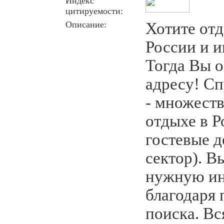
Индекс
цитируемости:
Описание:
Хотите отд
России и 
Тогда Вы о
адресу! С
- множест
отдыхе в Р
гостевые д
сектор). В
нужную и
благодаря 
поиска. В