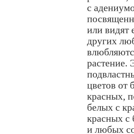
с адениумо
посвященн
или видят 
других лю
влюбляютс
растение.
подвластн
цветов от 
красных, п
белых с кр
красных с 
и любых со