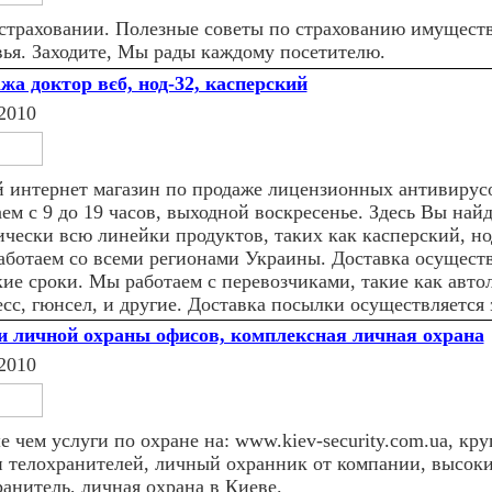
 страховании. Полезные советы по страхованию имуществ
вья. Заходите, Мы рады каждому посетителю.
жа доктор вєб, нод-32, касперский
2010
 интернет магазин по продаже лицензионных антивирусо
ем с 9 до 19 часов, выходной воскресенье. Здесь Вы най
ически всю линейки продуктов, таких как касперский, но
Работаем со всеми регионами Украины. Доставка осуществ
кие сроки. Мы работаем с перевозчиками, такие как авто
сс, гюнсел, и другие. Доставка посылки осуществляется 
и личной охраны офисов, комплексная личная охрана
2010
 чем услуги по охране на: www.kiev-security.com.ua, кр
и телохранителей, личный охранник от компании, высок
ранитель, личная охрана в Киеве.