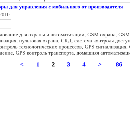
ры для управления с мобильного от производителя
2010
дование для охраны и автоматизации, GSM охрана, GSM
лизация, пультовая охрана, СКД, система контроля досту
контроль технологических процессов, GPS сигнализация,
дение, GPS контроль транспорта, домашняя автоматизац
<
1
2
3
4
>
86