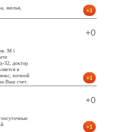
а, жилья,
+0
в. М i
дете
д-32, доктор
ляется в
люкс, ночной
за Ваш счет.
+0
углосуточные
ий