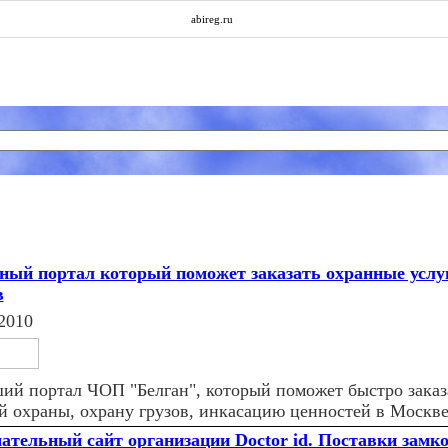
abireg.ru
ный портал который поможет заказать охранные услуг
в
2010
ий портал ЧОП "Белган", который поможет быстро заказ
й охраны, охрану грузов, инкасацию ценностей в Москв
ательный сайт организации Doctor id. Поставки замк