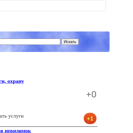
и, охрану
+0
ать услуги
е
ов невидимок