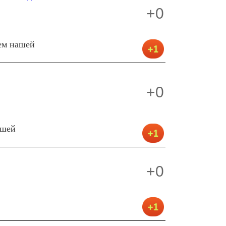
+0
ем нашей
+0
ашей
+0