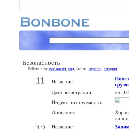
Безопасность
Рейтинг за:
все время
,
год
, месяц,
неделю
,
сегодня
11
Полез
Название:
грузо
Дата регистрации:
26.10.
Индекс цитируемости:
Описание:
Хорош
лично
12
Название:
Заним