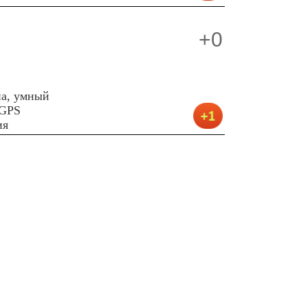
+0
па, умный
 GPS
ия