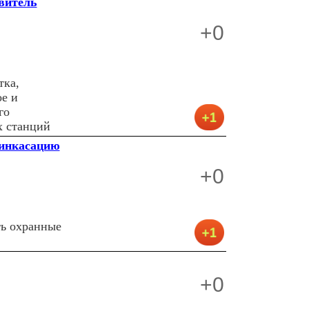
витель
+0
тка,
ое и
го
х станций
 инкасацию
+0
ть охранные
+0