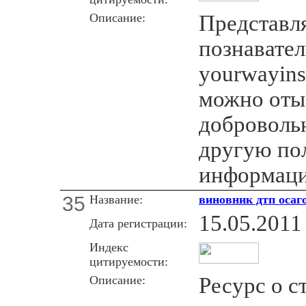
Описание:
Представл
познавате
yourwayins
можно отыс
доброволь
другую по
информац
35
Название:
виновник дтп осаг
15.05.2011
Дата регистрации:
Индекс
цитируемости:
Описание:
Ресурс о с