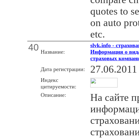
quotes to se
on auto pro
etc.
40
slvk.info - страхо
Название:
Информация о вида
страховых компан
27.06.2011
Дата регистрации:
Индекс
цитируемости:
Описание:
На сайте п
информаци
страхован
страхован