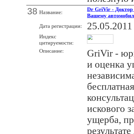
38
Dr GriVir - Доктор
Название:
Вашему автомоби
25.05.2011
Дата регистрации:
Индекс
цитируемости:
Описание:
GriVir - ю
и оценка 
независима
бесплатна
консультац
искового з
ущерба, п
результате