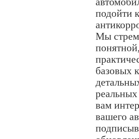
автомоби
подойти 
антикорр
Мы стрем
понятной
практичес
базовых 
детальных
реальных
вам инте
вашего ав
подписыв