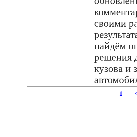
обновлени
коммента
своими р
результа
найдём о
решения 
кузова и
автомобил
1