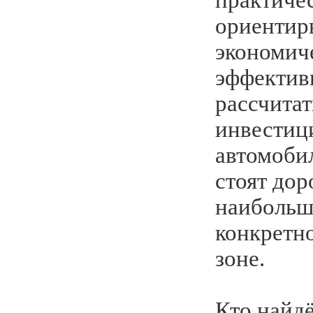
ориентир
экономич
эффектив
рассчитат
инвестиц
автомобил
стоят дор
наибольш
конкретн
зоне.
Кто найдё