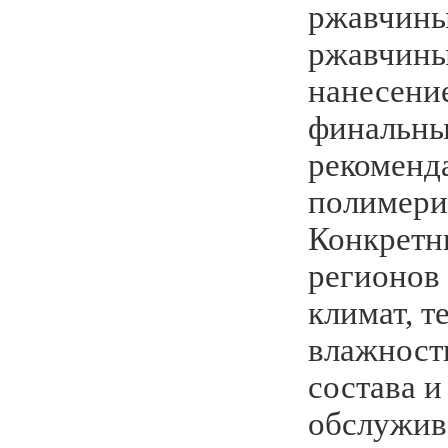
ржавчины
ржавчины
нанесение
финальны
рекоменд
полимери
Конкретн
регионов 
климат, т
влажност
состава и
обслужив