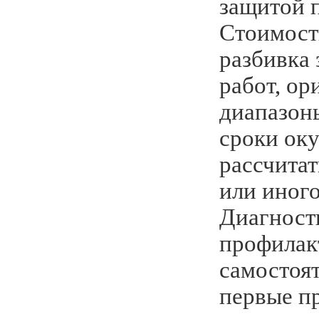
защитой 
Стоимост
разбивка 
работ, о
диапазоны
сроки оку
рассчитат
или иного
Диагност
профилак
самостоя
первые п