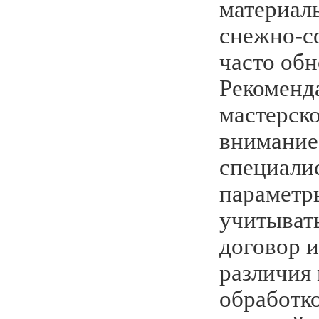
материал
снежно-со
часто обн
Рекоменд
мастерско
внимание
специалис
параметр
учитывать
договор 
различия
обработк