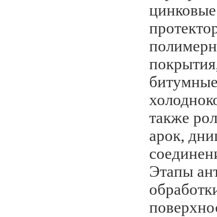
цинковые
протекто
полимерн
покрытия,
битумные 
холоднок
также рол
арок, дн
соединен
Этапы ан
обработки
поверхно