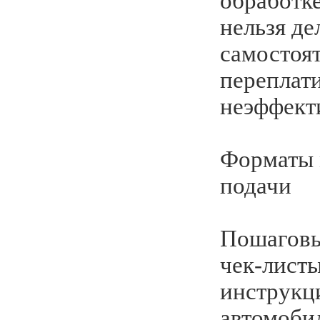
обработке
нельзя де
самостоят
переплат
неэффект
Форматы 
подачи
Пошаговы
чек-лист
инструкц
автомобил