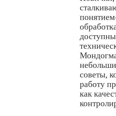
сталкива
понятием
обработк
доступны
техническ
Мондогма
небольши
советы, к
работу п
как качес
контролир