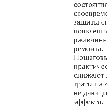
состояни
своеврем
защиты с
появлени
ржавчины
ремонта.
Пошаговы
практиче
снижают 
траты на
не дающи
эффекта.