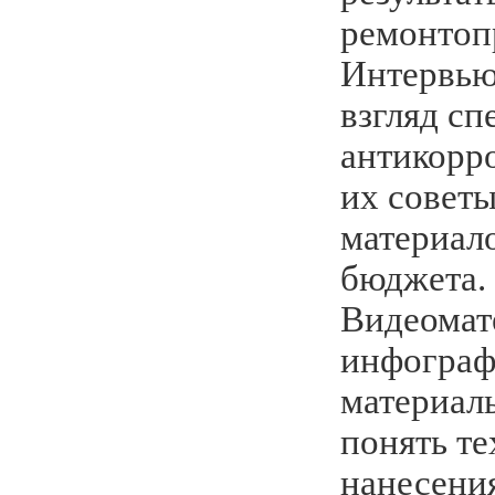
ремонтоп
Интервью
взгляд сп
антикорр
их совет
материал
бюджета.
Видеомат
инфограф
материал
понять т
нанесения