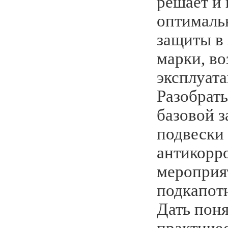
решает и 
оптималь
защиты в
марки, во
эксплуата
Разобрать
базовой 
подвески
антикорр
мероприят
подкапотн
Дать пон
практичес