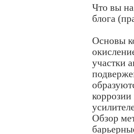
Что вы на
блога (пр
Основы ко
окисление
участки а
подверже
образуют
коррозии 
усилителе
Обзор ме
барьерны