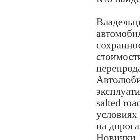
Владельц
автомоби
сохраннос
стоимости
перепрод
Автолюби
эксплуат
salted roa
условиях
на дорога
Новички,