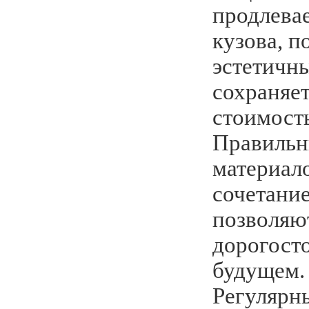
продлева
кузова, п
эстетичн
сохраняе
стоимост
Правильн
материал
сочетани
позволяю
дорогост
будущем.
Регулярн