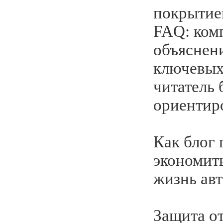
покрытие
FAQ: ком
объяснен
ключевых
читатель 
ориентиро
Как блог
экономить
жизнь ав
Защита о