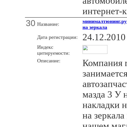
автомобил
интернет-к
30
минималтюнинг.ру 
Название:
на зеркала
24.12.2010
Дата регистрации:
Индекс
цитируемости:
Описание:
Компания 
занимаетс
автозапчас
мазда 3 У 
накладки н
на зеркала
нашем маг