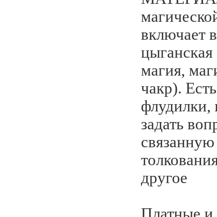
магическо
включает в
цыганская 
магия, маг
чакр). Ест
флудилки,
задать воп
связанную 
толкования
другое
Платные и 