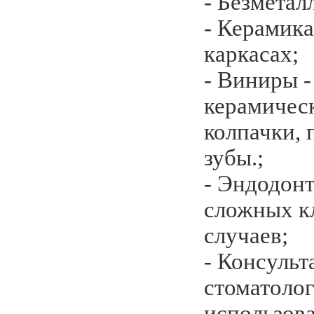
- Безметал
- Керамик
каркасах;
- Виниры -
керамичес
колпачки,
зубы.;
- Эндодонт
сложных к
случаев;
- Консуль
стоматоло
использов