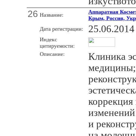
изкуството
26
Aппаратная Космет
Название:
Крым, Россия, Ук
25.06.2014
Дата регистрации:
Индекс
цитируемости:
Описание:
Клиника э
медицины;
реконструк
эстетическ
коррекция
изменений 
и реконст
на молочн