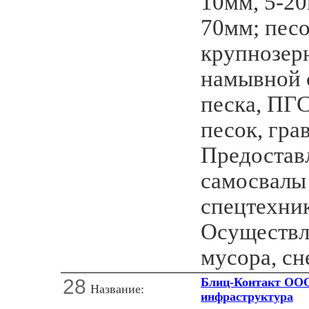
10мм, 5-20
70мм; песо
крупнозер
намывной с
песка, ПГС
песок, гра
Предостав
самосвалы
спецтехник
Осуществл
мусора, сн
28
Блиц-Контакт ООО
Название:
инфраструктура