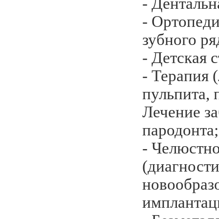
- Дентальн
- Ортопеди
зубного ря
- Детская 
- Терапия 
пульпита, 
Лечение з
пародонта;
- Челюстн
(диагности
новообраз
имплантац