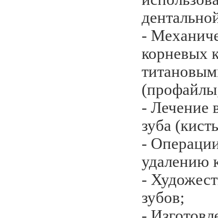
дентально
- Механич
корневых к
титановым
(профайлы
- Лечение 
зуба (кист
- Операци
удалению к
- Художест
зубов;
- Изготовл