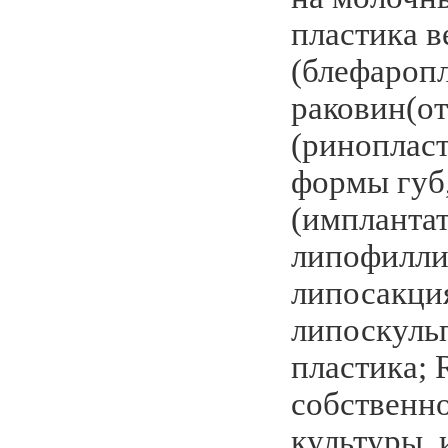
пластика в
(блефароп
раковин(от
(ринопласт
формы губ,
(имплантат
липофиллин
липосакци
липоскульп
пластика;
собственн
культуры, 