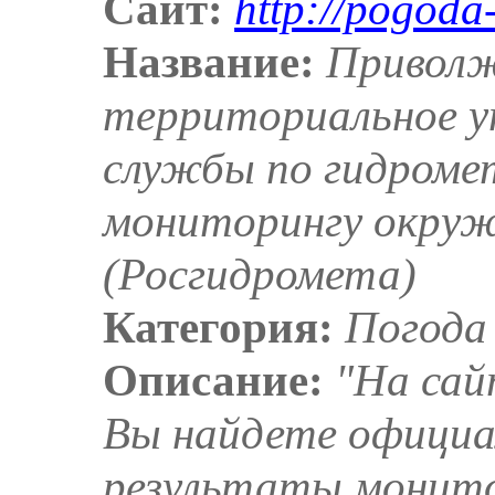
Сайт:
http://pogoda-
Название:
Пpиволж
теppитоpиальное у
службы по гидpоме
монитоpингу окpу
(Росгидромета)
Категория:
Погода
Описание:
"На са
Вы найдете официа
результаты монит