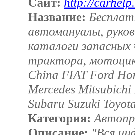
Сайт:
http://carhelp
Название:
Бесплат
автомануалы, руков
каталоги запасных 
трактора, мотоцик
China FIAT Ford Ho
Mercedes Mitsubichi
Subaru Suzuki Toyot
Категория:
Автопр
Описание:
"Вся ин