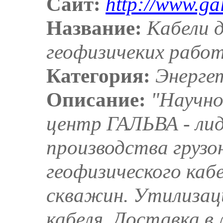
Сайт:
http://www.ga
Название:
Кабели д
геофизичеких рабо
Категория:
Энерге
Описание:
"Научно
центр ГАЛЬВА - лид
производства груз
геофизического кабе
скважин. Утилизац
кабеля. Доставка в