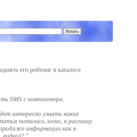
однять его рейтинг в каталоге
ить SMS с компьютера.
удет интересно узнать какие
татья читалась легко, я распишу
о продаже информации как в
 видео)?."