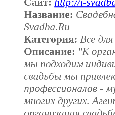
Сайт:
http://i-svadb
Название:
Свадебно
Svadba.Ru
Категория:
Все для
Описание:
"К орга
мы подходим индиви
свадьбы мы привле
профессионалов - м
многих других. Аг
организация свадьб