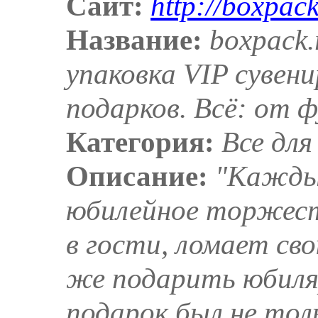
Сайт:
http://boxpack
Название:
boxpack.
упаковка VIP сувен
подарков. Всё: от 
Категория:
Все для
Описание:
"Каждый
юбилейное торжест
в гости, ломает св
же подарить юбиля
подарок был не то