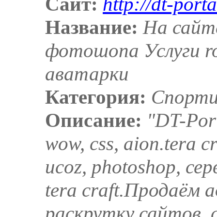
Сайт:
http://dt-porta
Название:
На сайте
фотошопа Услуги r
аватарки
Категория:
Спорти
Описание:
"DT-Por
wow, css, aion.tera c
ucoz, photoshop, серв
tera craft.Продаём 
раскрутку сайтов, 