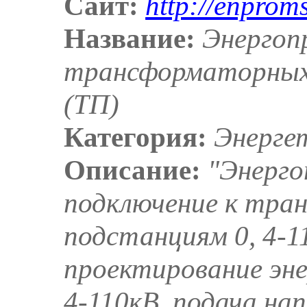
Сайт:
http://enproms
Название:
Энергоп
трансформаторных 
(ТП)
Категория:
Энерге
Описание:
"Энерго
подключение к тр
подстанциям 0, 4-1
проектирование эне
4-110кВ, подача на