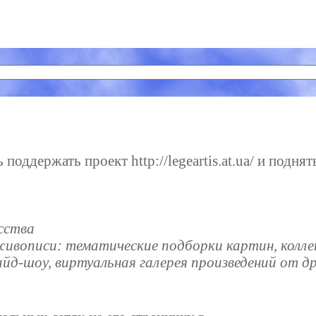
оддержать проект http://legeartis.at.ua/ и поднят
сства
 живописи: тематические подборки картин, колле
айд-шоу, виртуальная галерея произведений от д