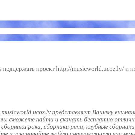
поддержать проект http://musicworld.ucoz.lv/ и п
 musicworld.ucoz.lv представляет Вашему внима
е вы сможете найти и скачать бесплатно отличны
сборники рока, сборники репа, клубные сборники
йте и закачивайте любую интересующую вас музы